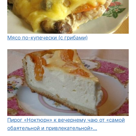
Мясо по-купечески (с грибами)
Пирог «Ноктюрн» к вечернему чаю от «самой
обаятельной и привлекательной»…