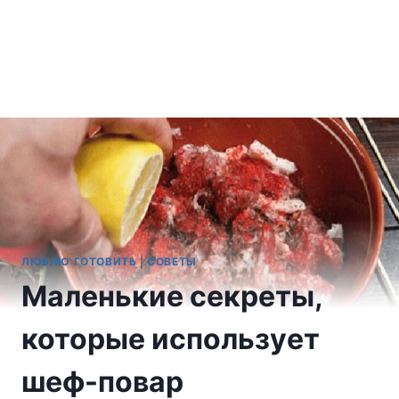
ЛЮБЛЮ ГОТОВИТЬ
|
СОВЕТЫ
Mаленькиe cекрeты,
котоpые иcпользyет
шeф-повaр