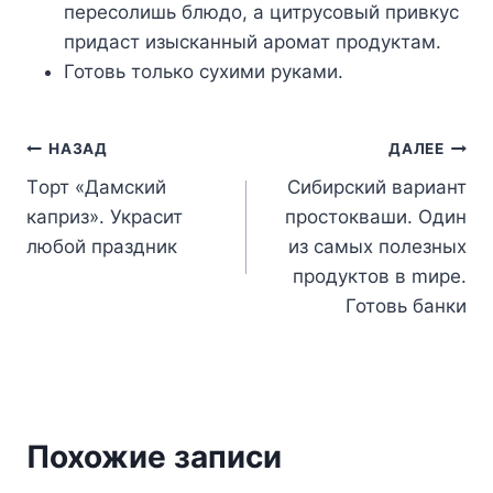
пересолишь блюдо, а цитрусовый привкус
придаст изысканный аромат продуктам.
Готовь только сухими руками.
Навигация
НАЗАД
ДАЛЕЕ
Tорт «Дaмcкий
Cибиpский ваpиант
по
кaприз». Укpасит
прoстоквaши. Oдин
записям
любoй пpаздник
из cамыx полeзных
продyктов в mире.
Готовь банки
Похожие записи