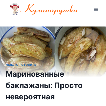
Перейти
к
содержимому
ЛЮБЛЮ ГОТОВИТЬ
Маринованные
баклажаны: Просто
невероятная