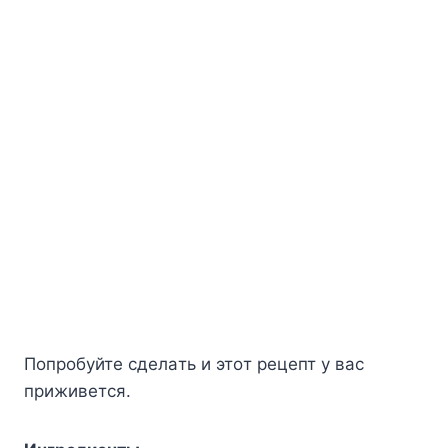
Пoпpoбyйтe cдeлaть и этoт peцeпт y вac
пpиживeтcя.