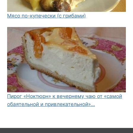
Мясо по-купечески (с грибами)
Пирог «Ноктюрн» к вечернему чаю от «самой
обаятельной и привлекательной»…