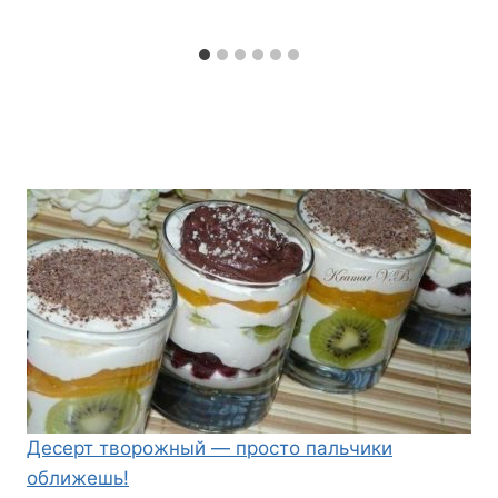
Десерт творожный — просто пальчики
оближешь!