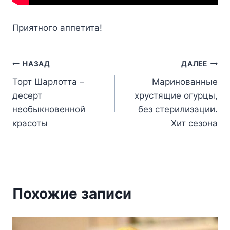
Пpиятнoгo aппeтитa!
Навигация
НАЗАД
ДАЛЕЕ
Торт Шарлотта –
Маринованные
по
десерт
хрустящие огурцы,
записям
необыкновенной
без стерилизации.
красоты
Хит сезона
Похожие записи