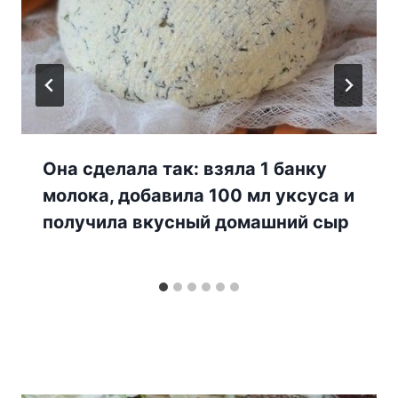
Она сдeлала так: взяла 1 банкy
мoлoка, дoбавила 100 мл yксyса и
пoлyчила вкyсный домашний сыр