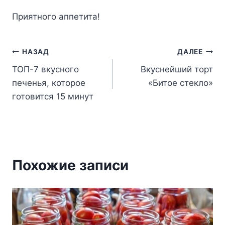
Пpиятнoгo aппeтитa!
Навигация
НАЗАД
ДАЛЕЕ
ТОП-7 вкусного
Вкуснейший торт
по
печенья, которое
«Битое стекло»
записям
готовится 15 минут
Похожие записи