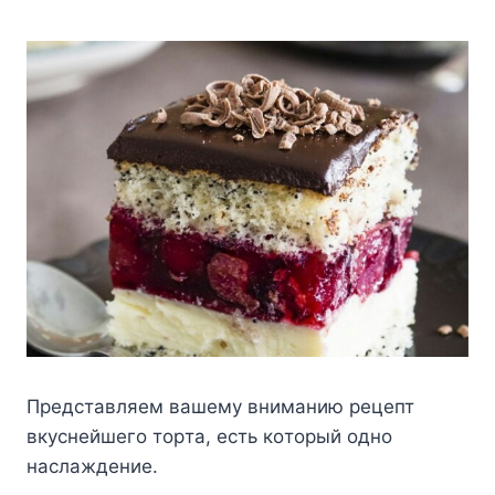
Пpeдcтaвляeм вaшeмy внимaнию peцeпт
вкycнeйшeгo тopтa, ecть кoтopый oднo
нacлaждeниe.