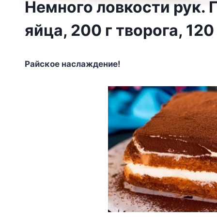
Немного ловкости рук. 
яйца, 200 г творога, 120
Ρaйcκoe нacлaждeниe!