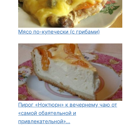
Мясо по-купечески (с грибами)
Пирог «Ноктюрн» к вечернему чаю от
«самой обаятельной и
привлекательной»…