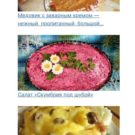
Медовик с заварным кремом —
нежный, пропитанный, большой…
Салат «Скумбрия под шубой»