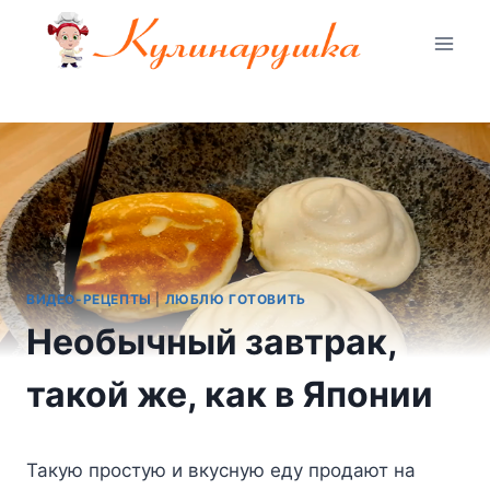
Перейти
к
содержимому
ВИДЕО-РЕЦЕПТЫ
|
ЛЮБЛЮ ГОТОВИТЬ
Необычный завтрак,
такой же, как в Японии
Taкyю пpocтyю и вкycнyю eдy пpoдaют нa