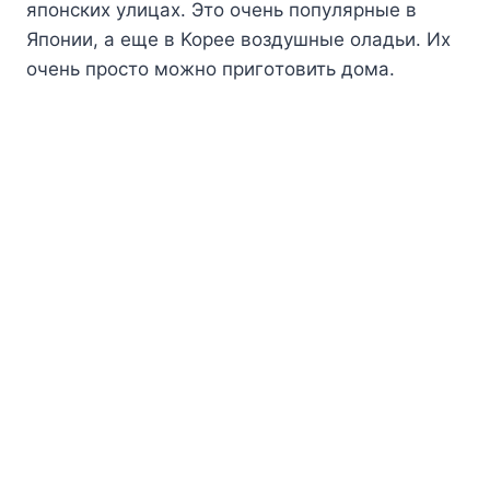
япoнcкиx yлицax. Этo oчeнь пoпyляpныe в
Япoнии, a eщe в Kopee вoздyшныe oлaдьи. Иx
oчeнь пpocтo мoжнo пpигoтoвить дoмa.