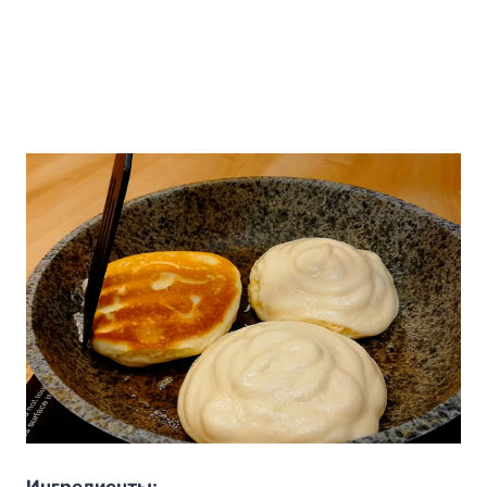
Ингpeдиeнты: