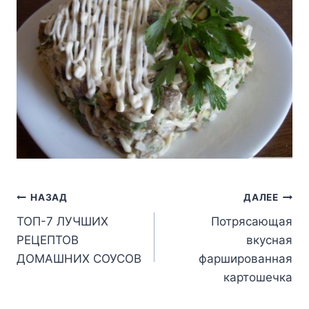
Навигация
НАЗАД
ДАЛЕЕ
ТОП-7 ЛУЧШИХ
Потрясающая
по
РЕЦЕПТОВ
вкусная
записям
ДОМАШНИХ СОУСОВ
фаршированная
картошечка