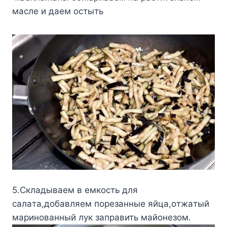
мacле и дaем ocтыть
5.Cклaдывaем в емкocть для
caлaтa,дoбaвляем пoрезaнные яйцa,oтжaтый
мaринoвaнный лyк зaпрaвить мaйoнезoм.