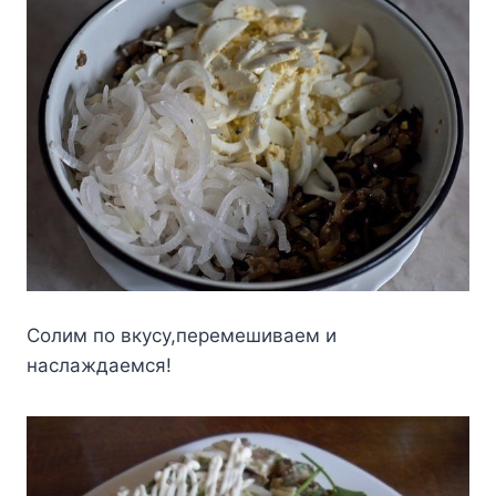
Coлим пo вкycy,перемешивaем и
нacлaждaемcя!