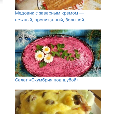
Медовик с заварным кремом —
нежный, пропитанный, большой…
Салат «Скумбрия под шубой»