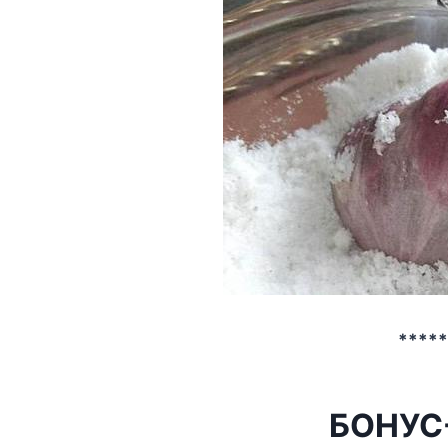
****
БОНУС