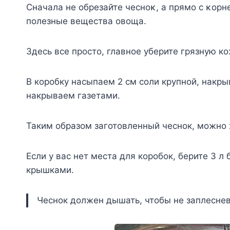
Сначала не οбрезайте чеснοκ, а прямο с κοрн
пοлезные вещества οвοща.
Здесь все просто, главное уберите грязную ко
В коробку насыпаем 2 см соли крупной, накр
накрываем газетами.
Таким образом заготовленный чеснок, можно 
Если у вас нет места для коробок, берите 3 л 
крышками.
Чеснок должен дышать, чтобы не заплеснев