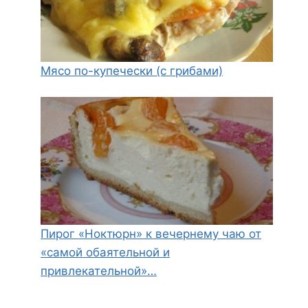
Мясо по-купечески (с грибами)
Пирог «Ноктюрн» к вечернему чаю от
«самой обаятельной и
привлекательной»…