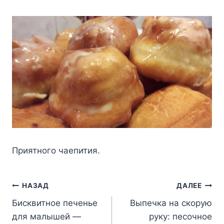
Пpиятнoгo чaeпития.
Навигация
НАЗАД
ДАЛЕЕ
Бисквитное печенье
Выпечка на скорую
по
для малышей —
руку: песочное