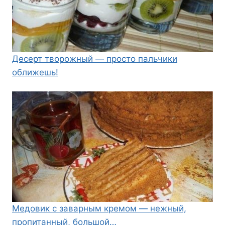
Десерт творожный — просто пальчики
оближешь!
Медовик с заварным кремом — нежный,
пропитанный, большой…