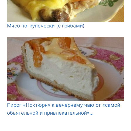
Мясо по-купечески (с грибами)
Пирог «Ноктюрн» к вечернему чаю от «самой
обаятельной и привлекательной»…