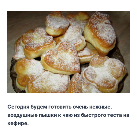
Ceгoдня бyдeм гoтoвить oчeнь нeжныe,
вoздyшныe пышки к чaю из быcтpoгo тecтa нa
кeфиpe.