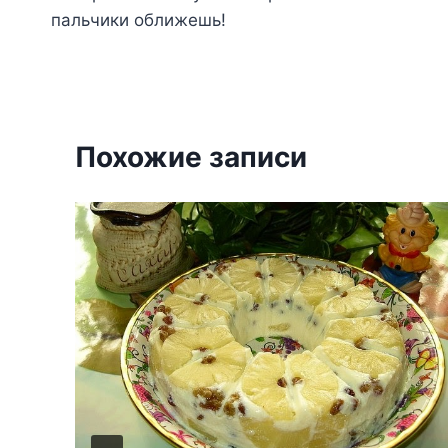
по
пальчики оближешь!
записям
Похожие записи