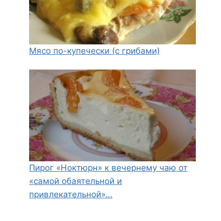
Мясо по-купечески (с грибами)
Пирог «Ноктюрн» к вечернему чаю от
«самой обаятельной и
привлекательной»…