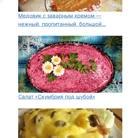
Медовик с заварным кремом —
нежный, пропитанный, большой…
Салат «Скумбрия под шубой»