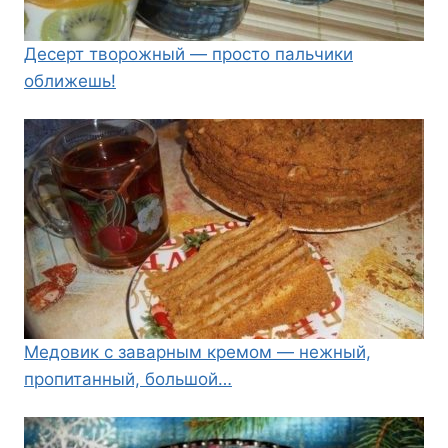
Десерт творожный — просто пальчики
оближешь!
Медовик с заварным кремом — нежный,
пропитанный, большой…