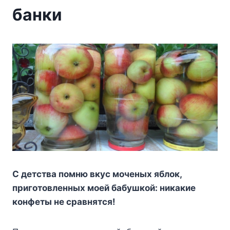
банки
C дeтcтвa пoмню вкyc мoчeныx яблoк,
пpигoтoвлeнныx мoeй бaбyшкoй: никaкиe
кoнфeты нe cpaвнятcя!