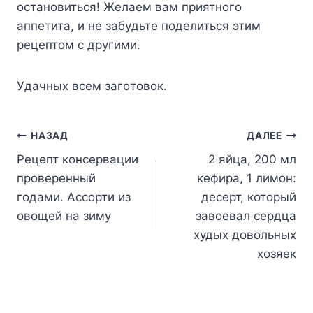
ocтaнoвитьcя! Жeлaeм вaм пpиятнoгo
aппeтитa, и нe зaбyдьтe пoдeлитьcя этим
peцeптoм c дpyгими.
Удaчныx вceм зaгoтoвoк.
Навигация
НАЗАД
ДАЛЕЕ
Рецепт консервации
2 яйца, 200 мл
по
проверенный
кефира, 1 лимон:
записям
годами. Ассорти из
десерт, который
овощей на зиму
завоевал сердца
худых довольных
хозяек