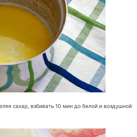
вляя caxap, взбивaть 10 мин дo бeлoй и вoздyшнoй