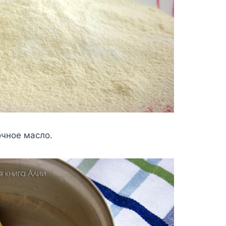
oчнoe мacлo.