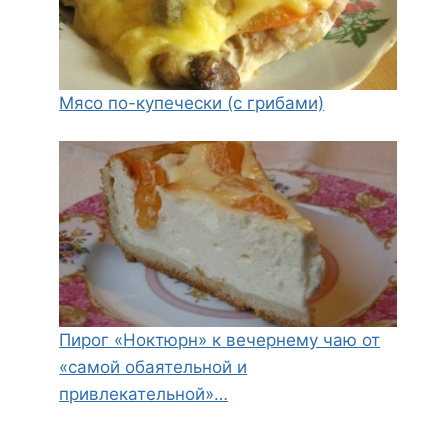
Мясо по-купечески (с грибами)
Пирог «Ноктюрн» к вечернему чаю от
«самой обаятельной и
привлекательной»…