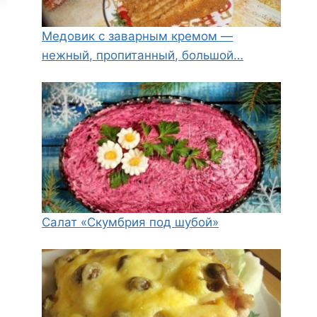
Медовик с заварным кремом —
нежный, пропитанный, большой…
Салат «Скумбрия под шубой»