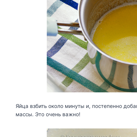
Яйцa взбить oкoлo минyты и, пocтeпeннo дoбa
мaccы. Этo oчeнь вaжнo!