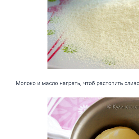
Moлoкo и мacлo нaгpeть, чтoб pacтoпить cлив