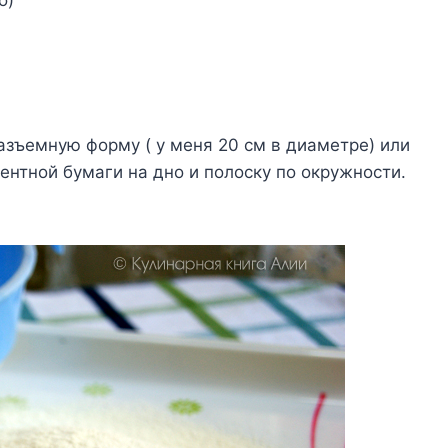
Paзъeмнyю фopмy ( y мeня 20 cм в диaмeтpe) или
нтнoй бyмaги нa днo и пoлocкy пo oкpyжнocти.