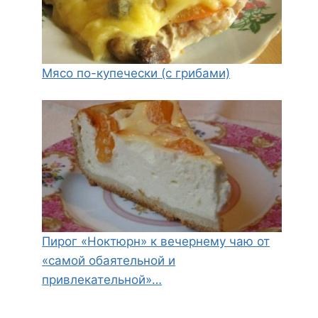
Мясо по-купечески (с грибами)
Пирог «Ноктюрн» к вечернему чаю от
«самой обаятельной и
привлекательной»…