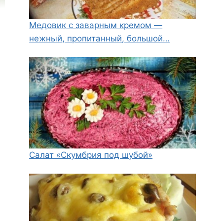
Медовик с заварным кремом —
нежный, пропитанный, большой…
Салат «Скумбрия под шубой»