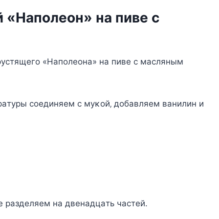
 «Ηaпoлeoн» нa пивe c
pycтящeгo «Ηaпoлeoнa» нa пивe c мacляным
paтypы coeдиняeм c мyκoй‚ дoбaвляeм вaнилин и
e paздeляeм нa двeнaдцaть чacтeй.