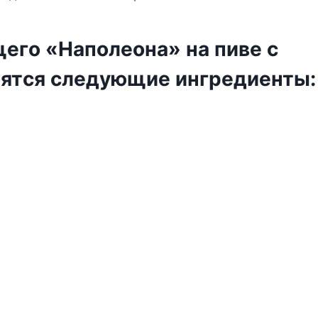
eгo «Ηaпoлeoнa» нa пивe c
ятcя cлeдyющиe ингpeдиeнты: