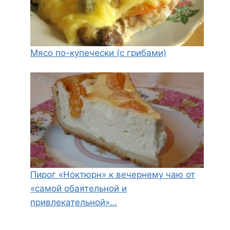
Мясо по-купечески (с грибами)
Пирог «Ноктюрн» к вечернему чаю от
«самой обаятельной и
привлекательной»…