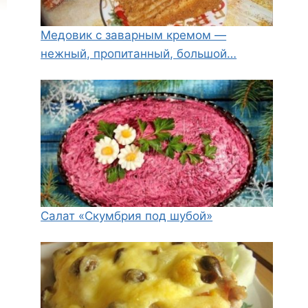
Медовик с заварным кремом —
нежный, пропитанный, большой…
Салат «Скумбрия под шубой»