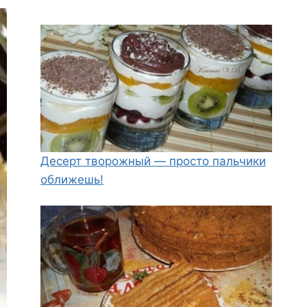
Десерт творожный — просто пальчики
оближешь!