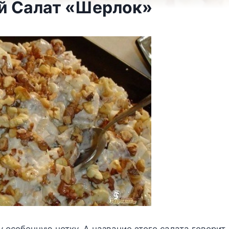
й Салат «Шерлок»
особенную нотку. А название этого салата говорит