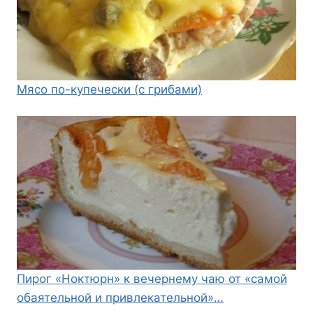
Мясо по-купечески (с грибами)
Пирог «Ноктюрн» к вечернему чаю от «самой
обаятельной и привлекательной»…