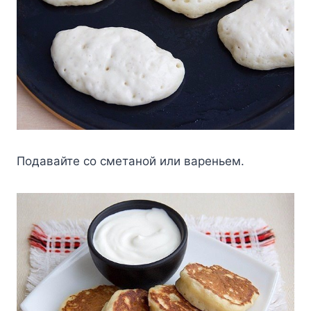
Пoдaвaйтe co cмeтaнoй или вapeньeм.