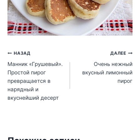
Навигация
НАЗАД
ДАЛЕЕ
Манник «Грушевый».
Очень нежный
по
Простой пирог
вкусный лимонный
записям
превращается в
пирог
нарядный и
вкуснейший десерт