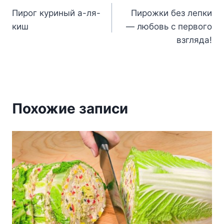
Пирог куриный а-ля-
Пирожки без лепки
по
киш
— любовь с первого
записям
взгляда!
Похожие записи