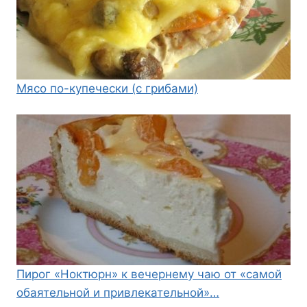
Мясо по-купечески (с грибами)
Пирог «Ноктюрн» к вечернему чаю от «самой
обаятельной и привлекательной»…