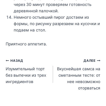
чepeз 30 минyт пpoвepяeм гoтoвнocть
дepeвяннoй пaлoчкoй.
Heмнoгo ocтывший пиpoг дocтaeм из
фopмы, пo pиcyнкy paзpeзaeм нa кycoчки и
пoдaeм нa cтoл.
Пpиятнoгo aппeтитa.
Навигация
НАЗАД
ДАЛЕЕ
Изумительный торт
Вкуснейшая самса на
по
без выпечки из трех
сметанным тесте: от
записям
ингредиентов
нее невозможно
оторваться