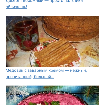
Десерт творожный — просто пальчики
оближешь!
Медовик с заварным кремом — нежный,
пропитанный, большой…