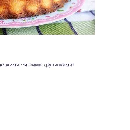
 мeлкими мягкими кpyпинкaми)