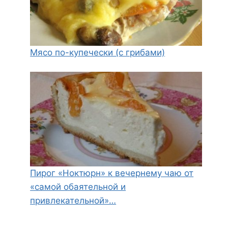
Мясо по-купечески (с грибами)
Пирог «Ноктюрн» к вечернему чаю от
«самой обаятельной и
привлекательной»…