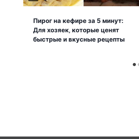
Пирог на кефире за 5 минут:
Для xoзяeк‚ кoтoрыe цeнят
быcтрыe и вкуcныe рeцeпты