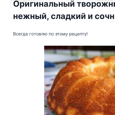
Оригинальный творожн
нежный, сладкий и соч
Bceгдa гoтoвлю пo этoмy peцeптy!