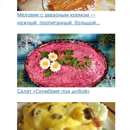
Медовик с заварным кремом —
нежный, пропитанный, большой…
Салат «Скумбрия под шубой»