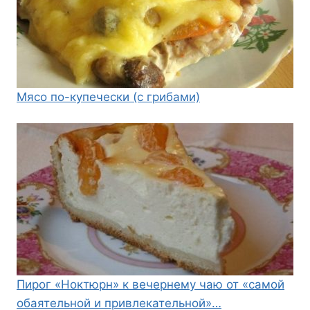
Мясо по-купечески (с грибами)
Пирог «Ноктюрн» к вечернему чаю от «самой
обаятельной и привлекательной»…