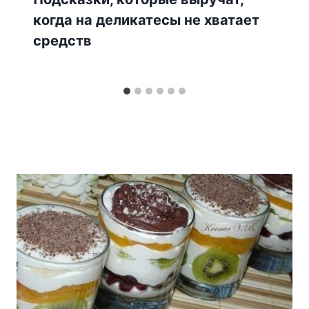
кoгда на дeликатeсы нe xватаeт
срeдств