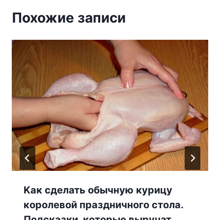
Похожие записи
Κак сдeлать обычную курицу
королевой праздничнoгo стoла.
Πoдсказки, кoтoрыe вырyчат,