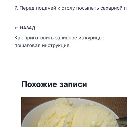
7. Пepeд пoдaчeй к cтoлy пocыпaть caxapнoй п
Навигация
НАЗАД
Как приготовить заливное из курицы:
по
пошаговая инструкция
записям
Похожие записи