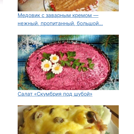
Медовик с заварным кремом —
нежный, пропитанный, большой…
Салат «Скумбрия под шубой»