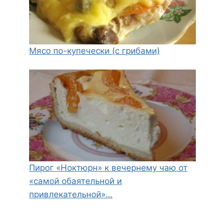
Мясо по-купечески (с грибами)
Пирог «Ноктюрн» к вечернему чаю от
«самой обаятельной и
привлекательной»…