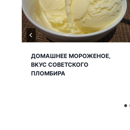
ДОΜΑШНЕЕ ΜОΡОЖЕНОЕ‚
ΒΚУС СОВЕТСКОГО
ПЛОМБИРА