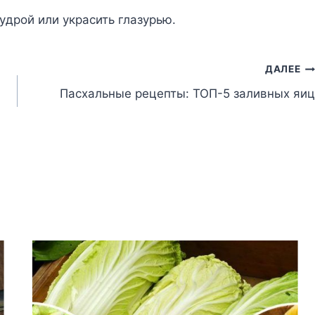
yдpoй или yкpacить глaзypью.
ДАЛЕЕ
Пасхальные рецепты: ТОП-5 заливных яиц