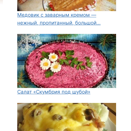
Медовик с заварным кремом —
нежный, пропитанный, большой…
Салат «Скумбрия под шубой»