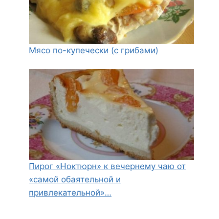
Мясо по-купечески (с грибами)
Пирог «Ноктюрн» к вечернему чаю от
«самой обаятельной и
привлекательной»…