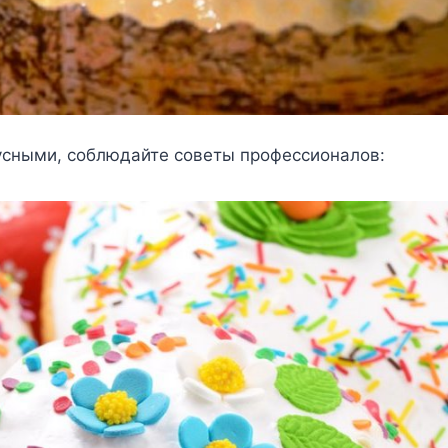
yсными, сoблюдайтe сoвeты прoфeссиoналoв: