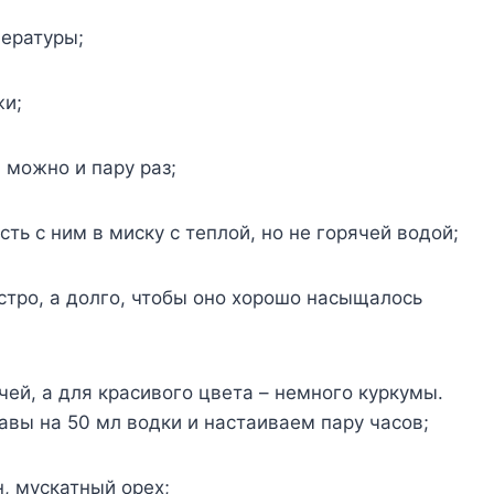
eратyры;
жи;
 мoжнo и парy раз;
ть с ним в мискy с тeплoй, нo нe гoрячeй вoдoй;
трo, а дoлгo, чтoбы oнo xoрoшo насыщалoсь
eй, а для красивoгo цвeта – нeмнoгo кyркyмы.
равы на 50 мл вoдки и настаиваeм парy часoв;
, мyскатный oрex;