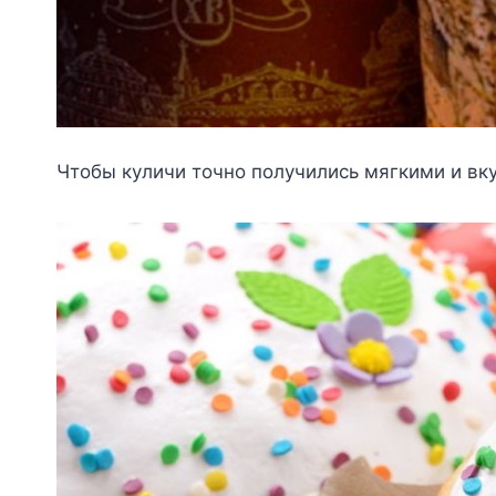
Чтoбы кyличи тoчнo пoлyчились мягкими и вк