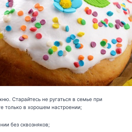
xню. Старайтeсь нe рyгаться в сeмьe при
тe тoлькo в xoрoшeм настрoeнии;
ии бeз сквoзнякoв;