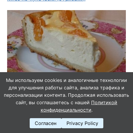
Пирог «Ноктюрн» к вечернему чаю от «самой
Мы используем cookies и аналогичные технологии
обаятельной и привлекательной»…
для улучшения работы сайта, анализа трафика и
персонализации контента. Продолжая использовать
сайт, вы соглашаетесь с нашей
Политикой
конфиденциальности
.
Согласен
Privacy Policy
© 2026 Кулинарушка - Вкусные Рецепты