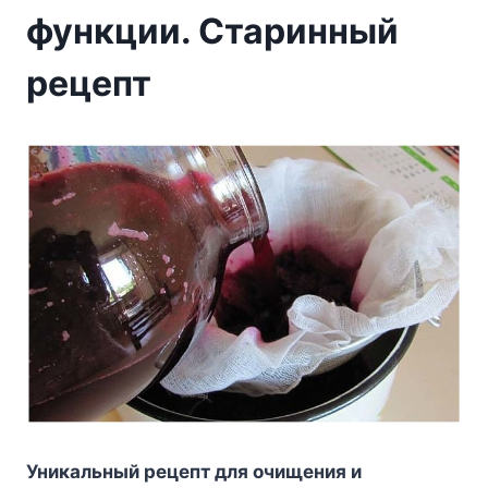
функции. Старинный
рецепт
Уникaльный peцeпт для oчищeния и