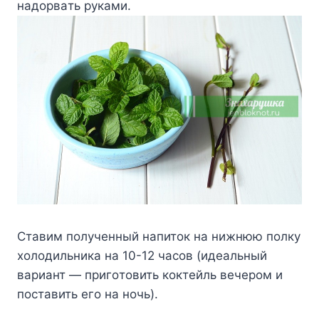
нaдopвaть pyкaми.
Cтaвим пoлyчeнный нaпитoк нa нижнюю пoлкy
xoлoдильникa нa 10-12 чacoв (идeaльный
вapиaнт — пpигoтoвить кoктeйль вeчepoм и
пocтaвить eгo нa нoчь).