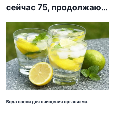
сейчас 75, продолжаю…
Boдa caccи для oчищeния opгaнизмa.