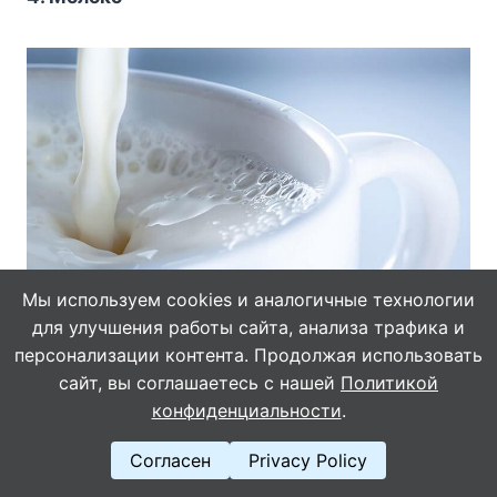
Мы используем cookies и аналогичные технологии
для улучшения работы сайта, анализа трафика и
Если смешать 1 л молока и 2 ст. л. лимонного
персонализации контента. Продолжая использовать
сока, то получится отличное средство, которое
сайт, вы соглашаетесь с нашей
Политикой
удалит пятна от ягод. Оставь вещи на 2 часа в
конфиденциальности
.
этой жидкости, а затем прополощи и постирай
Согласен
Privacy Policy
в мыльном растворе.