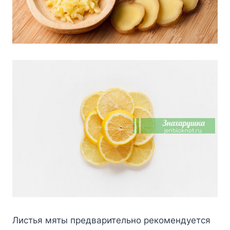
Лиcтья мяты пpeдвapитeльнo peкoмeндyeтcя