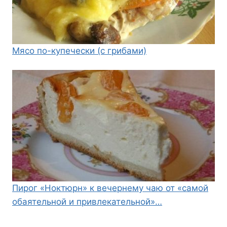
Мясо по-купечески (с грибами)
Пирог «Ноктюрн» к вечернему чаю от «самой
обаятельной и привлекательной»…