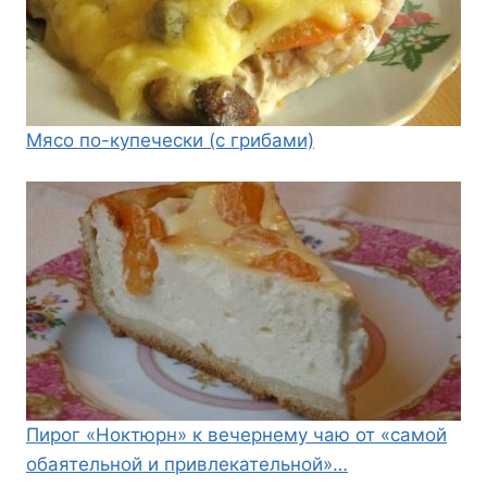
Мясо по-купечески (с грибами)
Пирог «Ноктюрн» к вечернему чаю от «самой
обаятельной и привлекательной»…