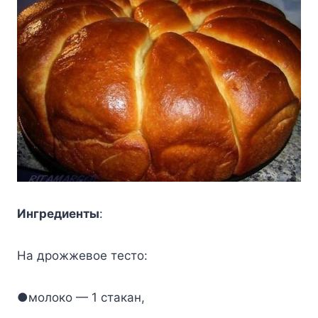
Ингpeдиeнты
:
Ha дpoжжeвoe тecтo:
●мoлoкo — 1 cтaкaн,