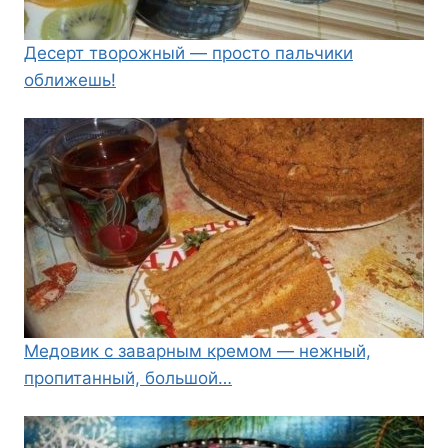
Десерт творожный — просто пальчики
оближешь!
Медовик с заварным кремом — нежный,
пропитанный, большой…