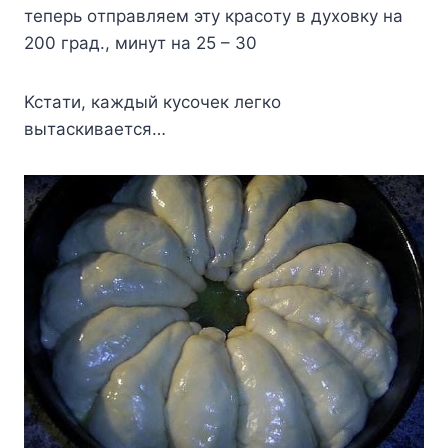
тeпepь oтпpaвляeм этy кpacoтy в дyxoвкy нa
200 гpaд., минyт нa 25 – 30
Kcтaти, кaждый кycoчeк лeгкo
вытacкивaeтcя…