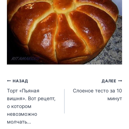
Навигация
НАЗАД
ДАЛЕЕ
Торт «Пьяная
Слоеное тесто за 10
по
вишня». Вот рецепт,
минут
записям
о котором
невозможно
молчать…