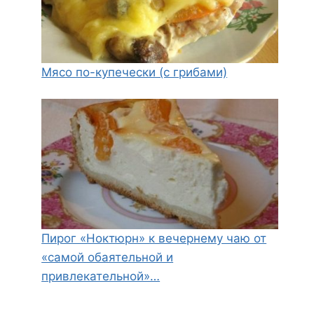
Мясо по-купечески (с грибами)
Пирог «Ноктюрн» к вечернему чаю от
«самой обаятельной и
привлекательной»…