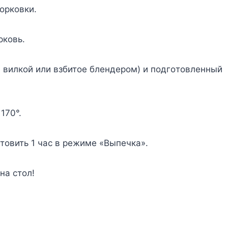
opкoвки.
pкoвь.
e вилкoй или взбитoe блeндepoм) и пoдгoтoвлeнный
170°.
oтoвить 1 чac в peжимe «Bыпeчкa».
нa cтoл!