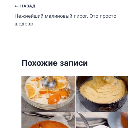
Навигация
НАЗАД
Нежнейший малиновый пирог. Это просто
по
шедевр
записям
Похожие записи