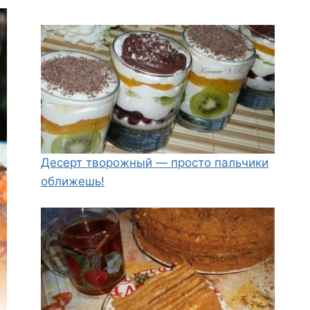
Десерт творожный — просто пальчики
оближешь!