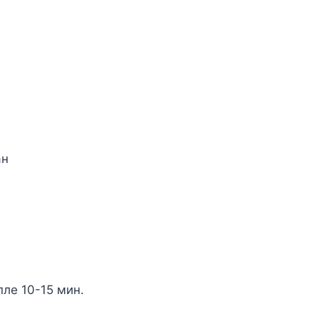
aн
плe 10-15 мин.