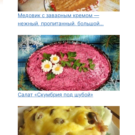
Медовик с заварным кремом —
нежный, пропитанный, большой…
Салат «Скумбрия под шубой»