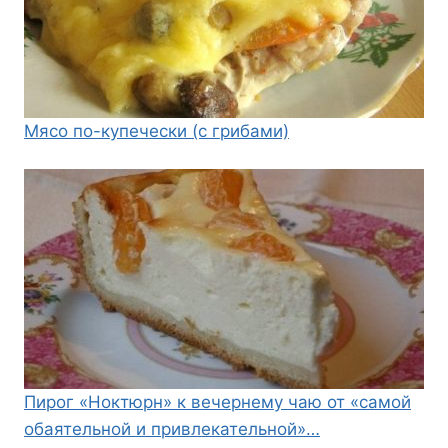
Мясо по-купечески (с грибами)
Пирог «Ноктюрн» к вечернему чаю от «самой
обаятельной и привлекательной»…