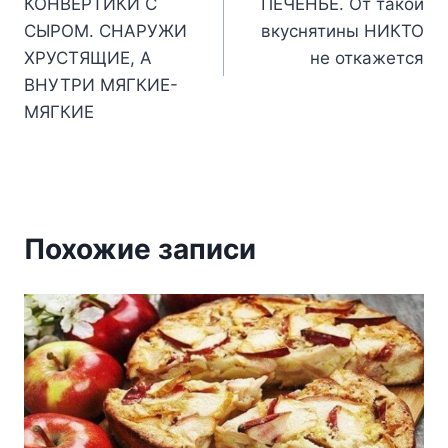
КОНВЕРТИКИ С
ПЕЧЕНЬЕ. От такой
записям
СЫРОМ. СНАРУЖИ
вкуснятины НИКТО
ХРУСТЯЩИЕ, А
не откажется
ВНУТРИ МЯГКИЕ-
МЯГКИЕ
Похожие записи