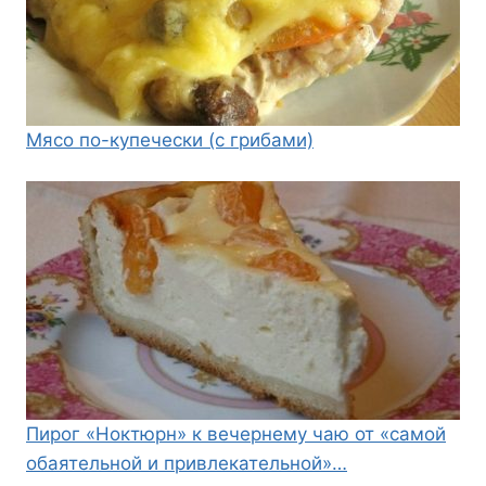
Мясо по-купечески (с грибами)
Пирог «Ноктюрн» к вечернему чаю от «самой
обаятельной и привлекательной»…