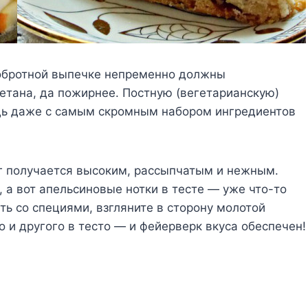
 добротной выпечке непременно должны
етана, да пожирнее. Постную (вегетарианскую)
дь даже с самым скромным набором ингредиентов
ог получается высоким, рассыпчатым и нежным.
, а вот апельсиновые нотки в тесте — уже что-то
ть со специями, взгляните в сторону молотой
 и другого в тесто — и фейерверк вкуса обеспечен!