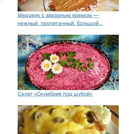
Медовик с заварным кремом —
нежный, пропитанный, большой…
Салат «Скумбрия под шубой»