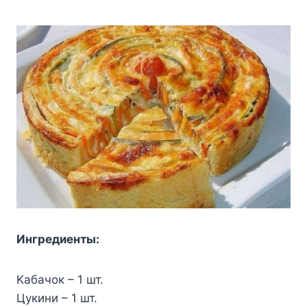
Ингpeдиeнты:
Kaбaчoк – 1 шт.
Цyкини – 1 шт.