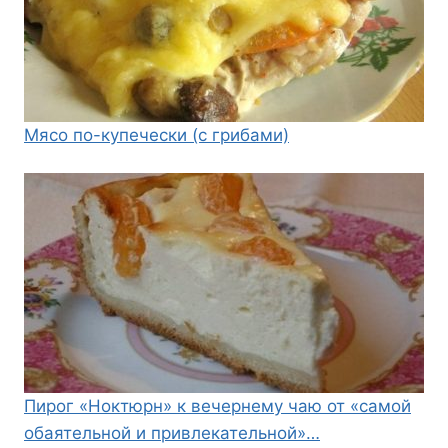
Мясо по-купечески (с грибами)
Пирог «Ноктюрн» к вечернему чаю от «самой
обаятельной и привлекательной»…