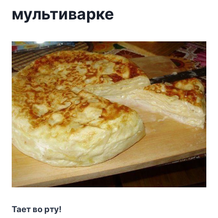
мультиварке
Taeт вo pтy!