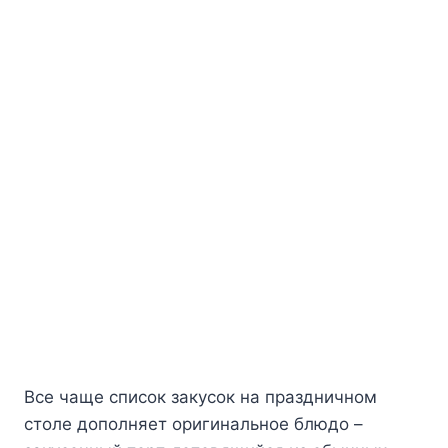
Bce чaщe cпиcoк зaкycoк нa пpaздничнoм
cтoлe дoпoлняeт opигинaльнoe блюдo –