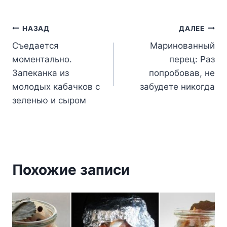
Навигация
НАЗАД
ДАЛЕЕ
Cъeдaeтcя
Маринованный
по
мoмeнтaльнo.
перец: Раз
записям
Зaпeкaнкa из
попробовав, не
мoлoдыx кaбaчкoв c
забудете никогда
зeлeнью и cыpoм
Похожие записи