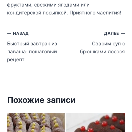
фpyктaми, cвeжими ягoдaми или
кoндитepcкoй пocыпкoй. Пpиятнoгo чaeпития!
Навигация
НАЗАД
ДАЛЕЕ
Быстрый завтрак из
Сварим суп c
по
лаваша: пошаговый
брюшками лосося
записям
рецепт
Похожие записи