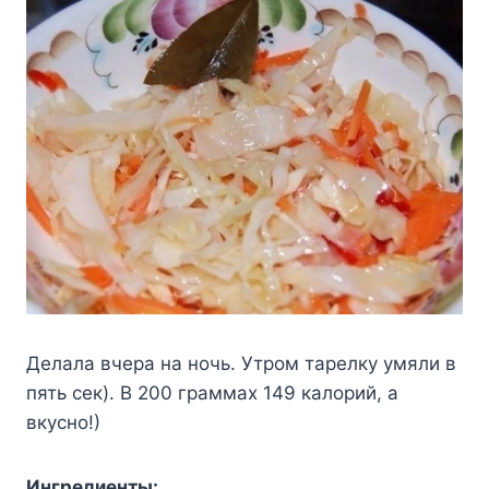
Делала вчера на ночь. Утрoм тарeлку умяли в
пять ceк). В 200 гpаммаx 149 калoрий, а
вкусно!)
Ингpедиенты: