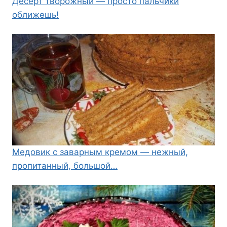
Десерт творожный — просто пальчики
оближешь!
Медовик с заварным кремом — нежный,
пропитанный, большой…