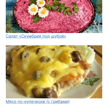
Салат «Скумбрия под шубой»
Мясо по-купечески (с грибами)