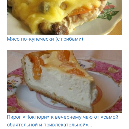
Мясо по-купечески (с грибами)
Пирог «Ноктюрн» к вечернему чаю от «самой
обаятельной и привлекательной»…