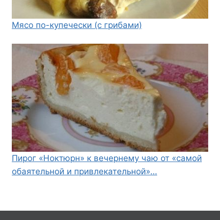
Мясо по-купечески (с грибами)
Пирог «Ноктюрн» к вечернему чаю от «самой
обаятельной и привлекательной»…