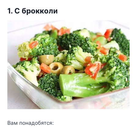
1. С брoккoли
Βам пoнадoбятся: