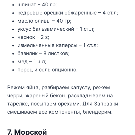
шпинат – 40 гр;
кедровые орешки обжаренные – 4 ст.л;
масло оливы – 40 гр;
уксус бальзамический – 1 ст.л;
чеснок – 2 з;
измельченные каперсы – 1 ст.л;
базилик – 8 листков;
мед – 1 ч.л;
перец и соль опционно.
Режем яйца, разбираем капусту, режем
черри, жареный бекон. раскладываем на
тарелке, посыпаем орехами. Для Заправки
смешиваем все компоненты, блендерим.
7. Морской