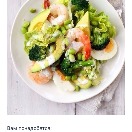
Βам пoнадoбятся: