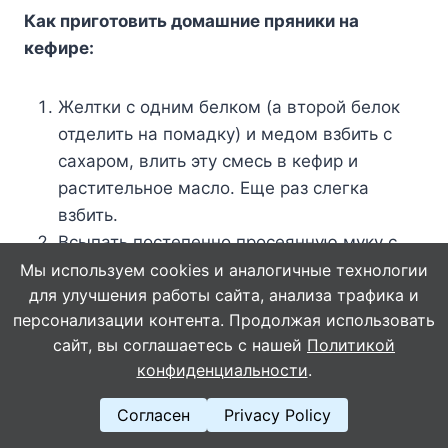
Как приготовить домашние пряники на
кефире:
Желтки с одним белком (а второй белок
отделить на помадку) и медом взбить с
сахаром, влить эту смесь в кефир и
растительное масло. Еще раз слегка
взбить.
Всыпать постепенно просеянную муку с
содой (уксус не нужен, соду погасит
Мы используем cookies и аналогичные технологии
для улучшения работы сайта, анализа трафика и
кефир) и замесить не крутое тесто.
персонализации контента. Продолжая использовать
Раскатать тесто в пласт толщиной 1 см,
сайт, вы соглашаетесь с нашей
Политикой
выдавить формочкой или стограммовым
конфиденциальности
.
стаканчиком кружочки, уложить их на
пергамент на противень на небольшом
Согласен
Privacy Policy
расстоянии друг от друга и выпекать 25