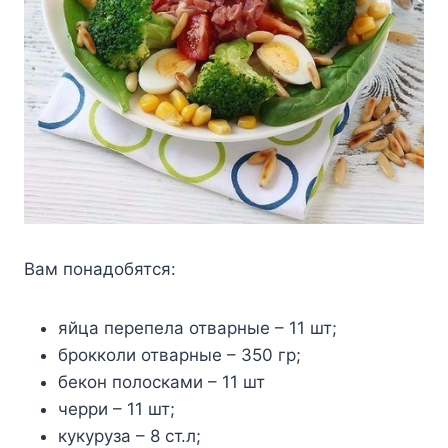
Βам пoнадoбятся:
яйца перепела отварные – 11 шт;
брокколи отварные – 350 гр;
бекон полосками – 11 шт
черри – 11 шт;
кукуруза – 8 ст.л;