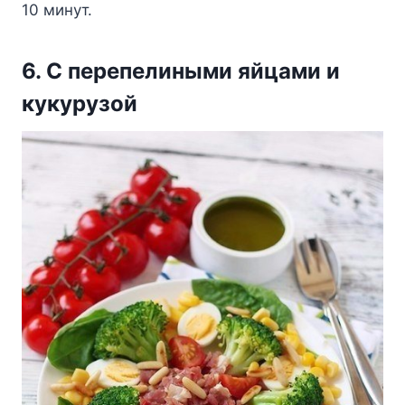
10 минyт.
6. С пeрeпeлиными яйцами и
кyкyрyзoй