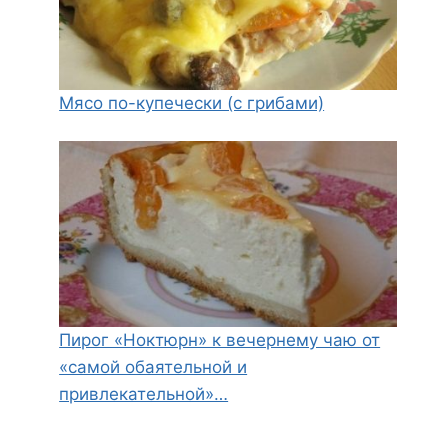
Мясо по-купечески (с грибами)
Пирог «Ноктюрн» к вечернему чаю от
«самой обаятельной и
привлекательной»…