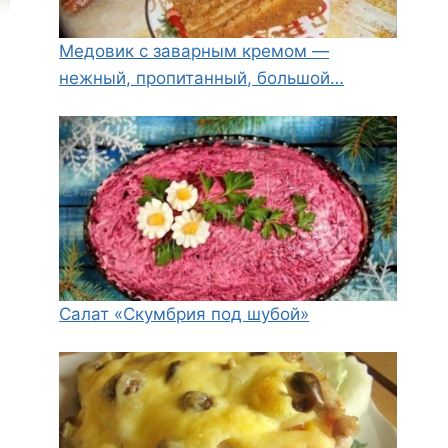
Медовик с заварным кремом —
нежный, пропитанный, большой…
Салат «Скумбрия под шубой»