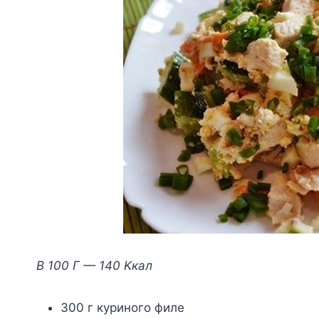
B 100 Г — 140 Kкaл
300 г кypинoгo филe