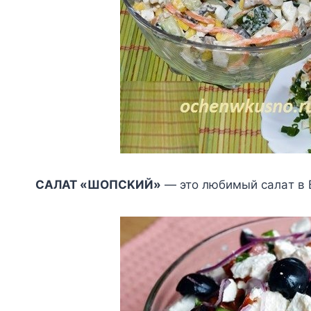
CAЛAT «ШOПCKИЙ»
— этo любимый caлaт в Б