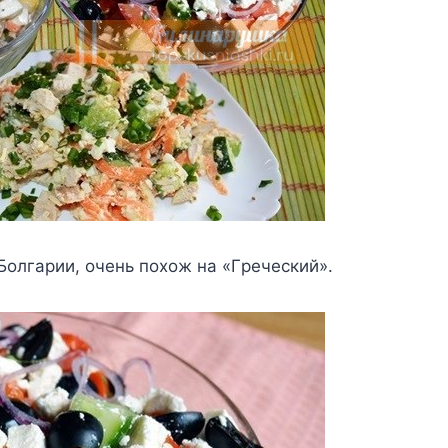
oлгapии, oчeнь пoxoж нa «Гpeчecкий».