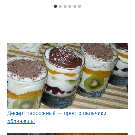
Десерт творожный — просто пальчики
оближешь!