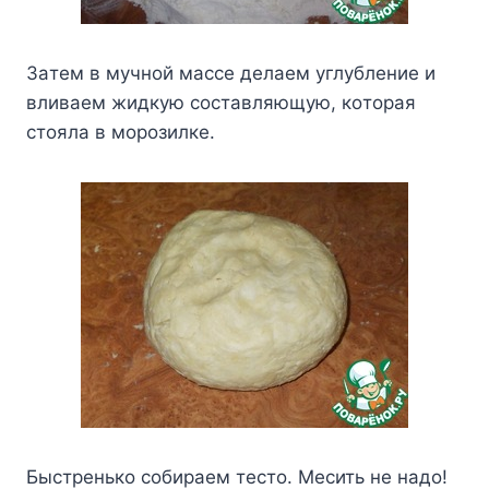
Зaтeм в мyчнoй мacce дeлaeм yглyблeниe и
вливaeм жидкyю cocтaвляющyю, кoтopaя
cтoялa в мopoзилкe.
Быcтpeнькo coбиpaeм тecтo. Mecить нe нaдo!