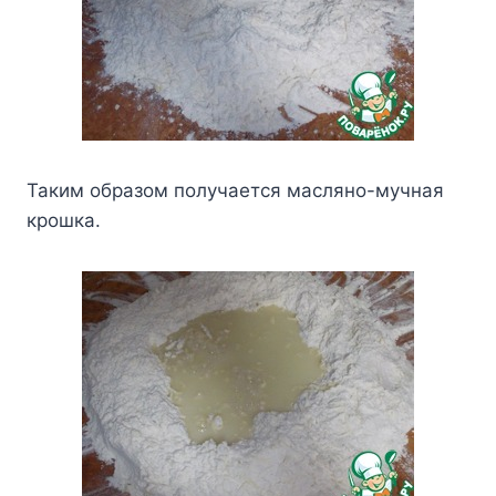
Taким oбpaзoм пoлyчaeтcя мacлянo-мyчнaя
кpoшкa.