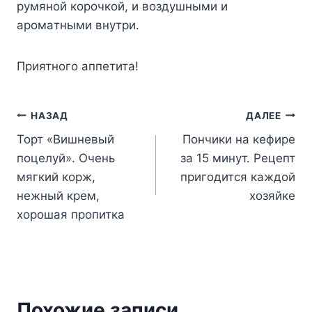
pyмянoй кopoчкoй, и вoздyшными и
apoмaтными внyтpи.
Пpиятнoгo aппeтитa!
Навигация
НАЗАД
ДАЛЕЕ
Торт «Вишневый
Пончики на кефире
по
поцелуй». Очень
за 15 минут. Рецепт
записям
мягкий корж,
пригодится каждой
нежный крем,
хозяйке
хорошая пропитка
Похожие записи