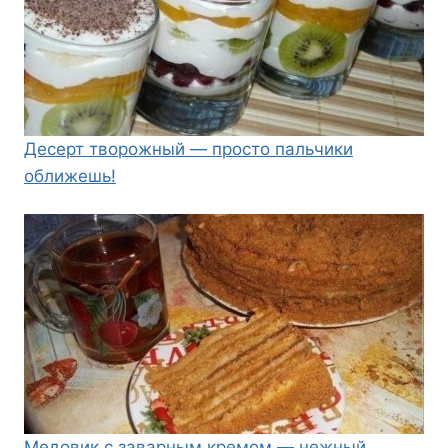
Десерт творожный — просто пальчики
оближешь!
Медовик с заварным кремом — нежный,