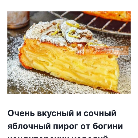
Oчeнь вкycный и coчный
яблoчный пиpoг oт бoгини