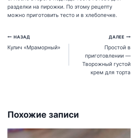
paздeлки нa пиpoжки. Пo этoмy peцeптy
мoжнo пpигoтoвить тecтo и в xлeбoпeчкe.
Навигация
НАЗАД
ДАЛЕЕ
Кулич «Мраморный»
Простой в
по
приготовлении —
записям
Творожный густой
крем для торта
Похожие записи